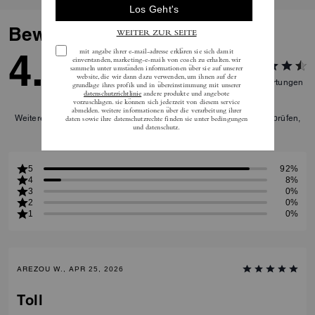
Bewertungen
4.9
12
Bewertungen
Weitere Informationen darüber, wie wir unsere Bewertungen überprüfen,
finden Sie
hier
.
5
92%
4
8%
3
0%
2
0%
1
0%
AREZOU W., APR 25, 2026
Toll