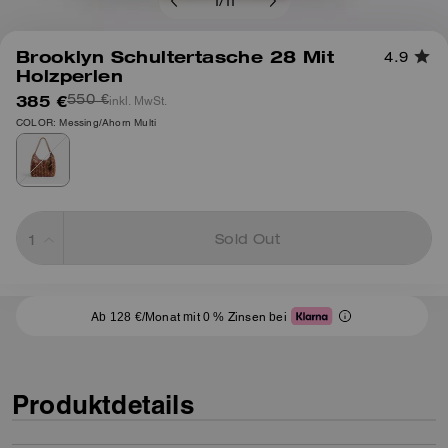
1
/
11
Brooklyn Schultertasche 28 Mit
4.9
Holzperlen
385 €
inkl. MwSt.
550 €
COLOR: Messing/Ahorn Multi
Sold Out
Ab 128 €/Monat mit 0 % Zinsen bei
Produktdetails