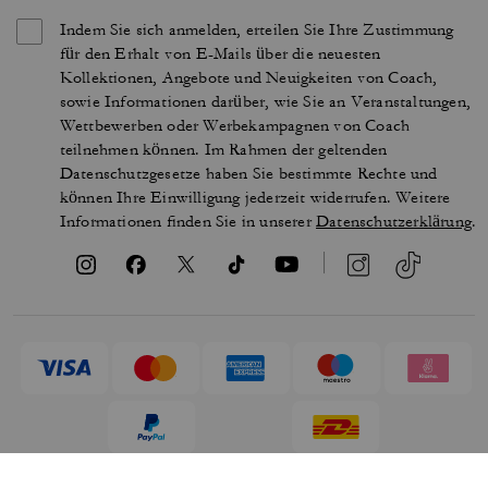
Indem Sie sich anmelden, erteilen Sie Ihre Zustimmung
für den Erhalt von E-Mails über die neuesten
Kollektionen, Angebote und Neuigkeiten von Coach,
sowie Informationen darüber, wie Sie an Veranstaltungen,
Wettbewerben oder Werbekampagnen von Coach
teilnehmen können. Im Rahmen der geltenden
Datenschutzgesetze haben Sie bestimmte Rechte und
können Ihre Einwilligung jederzeit widerrufen. Weitere
Informationen finden Sie in unserer
Datenschutzerklärung
.
NUTZUNGSBEDINGUNGEN
SICHERHEIT UND