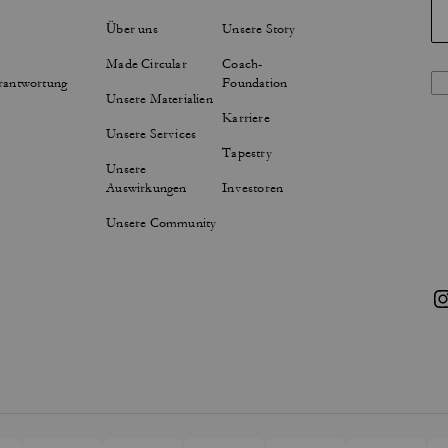
Über uns
Unsere Story
Made Circular
Coach-
rantwortung
Foundation
Unsere Materialien
Karriere
Unsere Services
Tapestry
Unsere
Auswirkungen
Investoren
Unsere Community