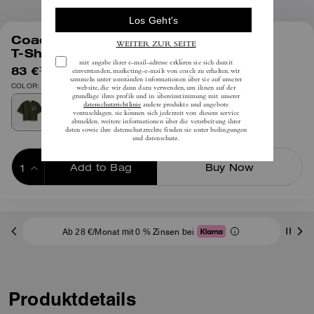
1
/
4
Coach | Brain Dead Football Cropped
T-Shirt
83 €
inkl. MwSt.
165 €
COLOR: Dunkelgrau
Add to Bag
Buy Now
ADDING TO BAG
Ab 28 €/Monat mit 0 % Zinsen bei
Produktdetails