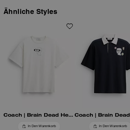
Selbstentfaltung zu feiern.
Gemeinsam haben wir unser
Ähnliche Styles
Signature neu interpretiert,
verziert mit Brain Deads
Logohead, und einen
imaginären Freizeitpark voller
verspielter Maskottchen
erschaffen. Dieses aus weichem
Baumwollstoff gefertigte, vom
Football inspirierte Shirt ist mit
dem fantasievollen Gorilla-
Maskottchen bestickt. Die
cropped Silhouette mit
entspanntem Schnitt wird durch
einen Rundhalsausschnitt
abgerundet.
Coach | Brain Dead Head T-Shirt Aus Bio-Baumwolle
In Den Warenkorb
In Den Warenkorb