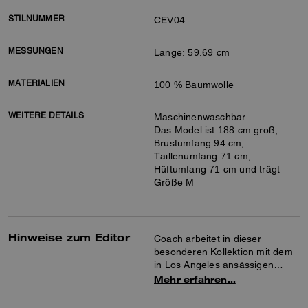
STILNUMMER
CEV04
MESSUNGEN
Länge: 59.69 cm
MATERIALIEN
100 % Baumwolle
WEITERE DETAILS
Maschinenwaschbar
Das Model ist 188 cm groß,
Brustumfang 94 cm,
Taillenumfang 71 cm,
Hüftumfang 71 cm und trägt
Größe M
Hinweise zum Editor
Coach arbeitet in dieser
besonderen Kollektion mit dem
in Los Angeles ansässigen
Künstlerkollektiv Brain Dead
Mehr erfahren…
zusammen, um die Kunst der
Co-Kreation und