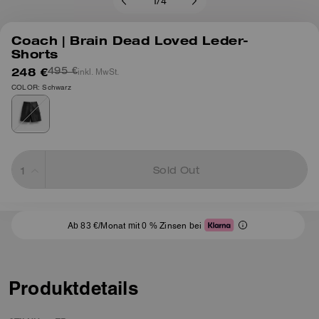
1
/
4
Coach | Brain Dead Loved Leder-
Shorts
248 €
inkl. MwSt.
495 €
COLOR: Schwarz
Sold Out
Ab 83 €/Monat mit 0 % Zinsen bei
Produktdetails