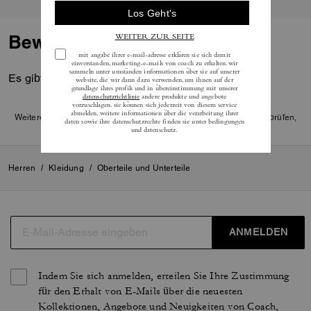
Bewertungen
Es gibt noch keine Reviews.
Weitere Informationen darüber, wie wir unsere Bewertungen überprüfen,
finden Sie
hier
.
Herren
/
Kleidung
/
Oberteile und Unterteile
ANMELDEN
Indem Sie sich anmelden, erteilen Sie Ihre Zustimmung
für den Erhalt von E-Mails über die neuesten
Kollektionen, Angebote und Neuigkeiten von Coach,