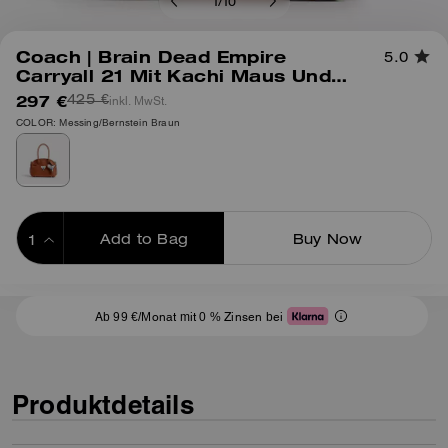
1
/
10
Coach | Brain Dead Empire
5.0
Carryall 21 Mit Kachi Maus Und
Anhänger
297 €
inkl. MwSt.
425 €
COLOR: Messing/Bernstein Braun
Add to Bag
Buy Now
ADDING TO BAG
Ab 99 €/Monat mit 0 % Zinsen bei
Produktdetails