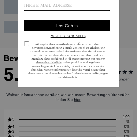
Bewertungen
5.0
2
Bewertungen
Weitere Informationen darüber, wie wir unsere Bewertungen überprüfen,
finden Sie
hier
.
100
5
%
4
0%
3
0%
2
0%