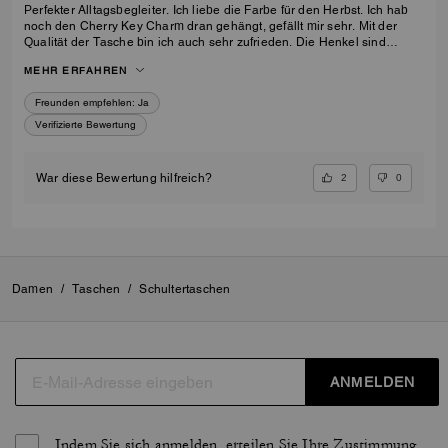
Perfekter Alltagsbegleiter. Ich liebe die Farbe für den Herbst. Ich hab
noch den Cherry Key Charm dran gehängt, gefällt mir sehr. Mit der
Qualität der Tasche bin ich auch sehr zufrieden. Die Henkel sind
meiner Meinung nach nicht zu lang, ich trage die Tasche gerne in der
MEHR ERFAHREN
Armbeuge.
Freunden empfehlen:
Ja
Verifizierte Bewertung
2
0
War diese Bewertung hilfreich?
Damen
/
Taschen
/
Schultertaschen
ANMELDEN
Indem Sie sich anmelden, erteilen Sie Ihre Zustimmung