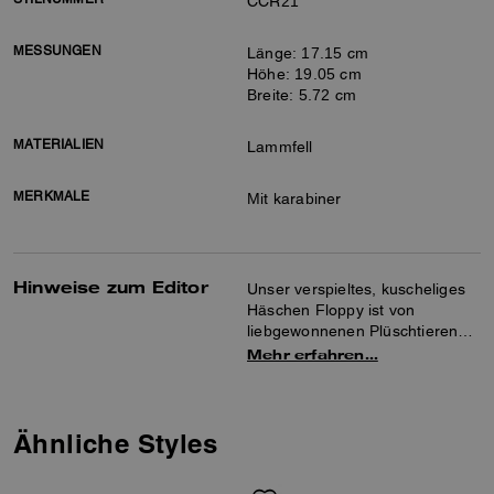
CCR21
MESSUNGEN
Länge: 17.15 cm
Höhe: 19.05 cm
Breite: 5.72 cm
MATERIALIEN
Lammfell
MERKMALE
Mit karabiner
Hinweise zum Editor
Unser verspieltes, kuscheliges
Häschen Floppy ist von
liebgewonnenen Plüschtieren
aus der Kindheit inspiriert.
Mehr erfahren…
Dieser knuddelige Anhänger
aus weichem Lammfell verleiht
Ihrer Lieblingstasche oder
Ihrem Schlüsselbund einen
Ähnliche Styles
Hauch von warmherziger
Verspieltheit.