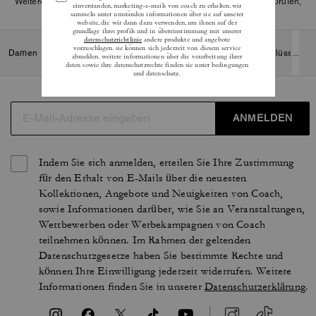
Weitere Informationen darüber, wie wir unsere Bewertungen überprüfen,
finden Sie
hier
.
Damen
/
Accessoires und Schmuck
/
Taschenanhänger und Schlüsselanh
...
ANMELDEN
Indem Sie sich anmelden, erteilen Sie Ihre Zustimmung
für den Erhalt von E-Mails über die neuesten
Kollektionen, Angebote und Neuigkeiten von Coach,
sowie Informationen darüber, wie Sie an Veranstaltungen,
Wettbewerben oder Werbekampagnen von Coach
teilnehmen können. Im Rahmen der geltenden
Datenschutzgesetze haben Sie bestimmte Rechte und
können Ihre Einwilligung jederzeit widerrufen. Weitere
Informationen finden Sie in unserer
Datenschutzerklärung
.