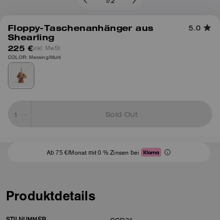
1
/
2
Floppy-Taschenanhänger aus
5.0
Shearling
225 €
inkl. MwSt.
COLOR: Messing/Multi
Sold Out
Ab 75 €/Monat mit 0 % Zinsen bei
Produktdetails
STILNUMMER