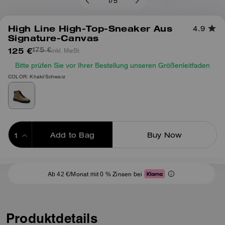
1
/
5
High Line High-Top-Sneaker Aus
4.9
Signature-Canvas
125 €
inkl. MwSt.
175 €
Bitte prüfen Sie vor Ihrer Bestellung unseren Größenleitfaden
COLOR: Khaki/Schwarz
Add to Bag
Buy Now
ADDING TO BAG
Ab 42 €/Monat mit 0 % Zinsen bei
Produktdetails