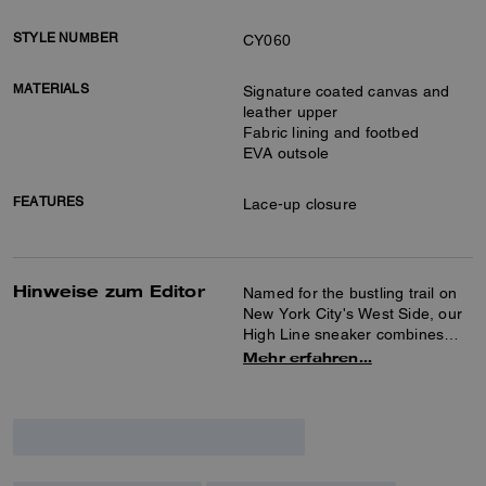
STYLE NUMBER
CY060
MATERIALS
Signature coated canvas and
leather upper
Fabric lining and footbed
EVA outsole
FEATURES
Lace-up closure
Hinweise zum Editor
Named for the bustling trail on
New York City's West Side, our
High Line sneaker combines
sophisticated good looks with
Mehr erfahren…
maximum comfort. Crafted of
our Signature canvas with
smooth leather details, the high-
top silhouette features a
comfortable cushioned insole
and a lightweight EVA outsole.