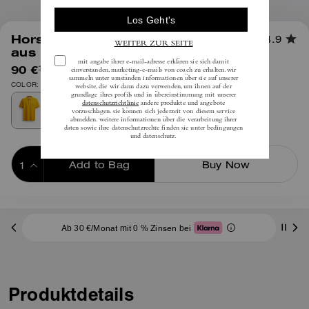
1
/
4
Horse And Carriage Classic Polo
4.9
aus Bio-Baumwolle
90 €
inkl. MwSt.
150 €
COLOR: Gelb
Add to Bag
Buy Now
ADDING TO BAG
Ab 30 €/Monat mit 0 % Zinsen bei
Produktdetails