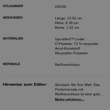
STILNUMMER
CBV06
MESSUNGEN
Länge: 10.92 cm
Höhe: 8.38 cm
Breite: 1.52 cm
MATERIALIEN
Upcrafted™-Leder
C-Plakette: 70 % recycelter
Acryl-Kunststoff
Recycelter Polyester
MERKMALE
Reißverschluss
Hinweise zum Editor
Schützen Sie Ihre Welt: Das
Portemonnaie mit
Reißverschluss ist eine gute
Option, um Ihre Notizen, Karten
Mehr erfahren…
und Belege unterwegs sicher
aufzubewahren. Diese Version