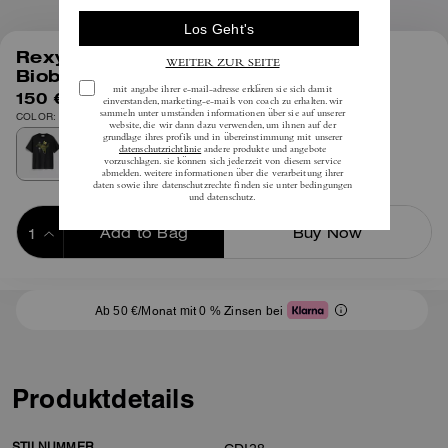
1
/
4
Rexy 10 Th Birthday T-Shirt Aus
Biobaumwolle Im Relaxed-Fit
150 €
inkl. MwSt.
COLOR: Schwarz
Add to Bag
Buy Now
ADDING TO BAG
Ab 50 €/Monat mit 0 % Zinsen bei
Produktdetails
STILNUMMER