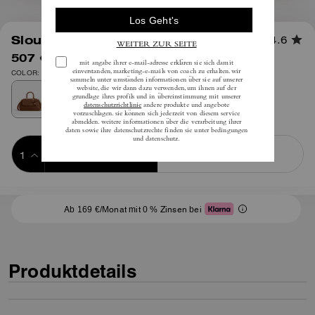
1
/
4
Slouchy Rogue Tasche Mit Griff
4.6
507 €
inkl. MwSt.
725 €
COLOR: Messing
Add to Bag
Buy Now
ADDING TO BAG
Ab 169 €/Monat mit 0 % Zinsen bei
Produktdetails