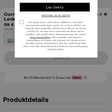
1
/
3
Corner Zip Wristlet Aus Signature-
4.6
Leder
59 €
inkl. MwSt.
COLOR: Gold/Helles Blau
Sold Out
Ab 20 €/Monat mit 0 % Zinsen bei
Produktdetails