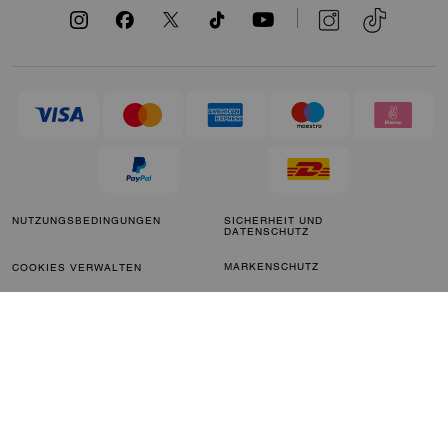
NUTZUNGSBEDINGUNGEN
SICHERHEIT UND
DATENSCHUTZ
MARKENSCHUTZ
COOKIES VERWALTEN
BARRIEREFREIHEIT
KUNDENSERVICE
IMPRESSUM
PARAGRAPH 172
STELLUNGNAHME
KALIFORNIEN-
SITEMAP
TRANSPARENZGESETZ &
GESETZ ZUR BEKÄMPFUNG
MODERNER SKLAVEREI IN
GROSSBRITANNIEN