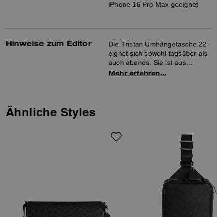
iPhone 16 Pro Max geeignet
Hinweise zum Editor
Die Tristan Umhängetasche 22
eignet sich sowohl tagsüber als
auch abends. Sie ist aus
Signature-Canvas und glattem
Mehr erfahren…
Leder gefertigt und verfügt über
eine Innentasche mit
Druckknopf und praktische
Außentaschen mit
Ähnliche Styles
Magnetverschluss für eine
praktische Organisation Ihrer
Dinge. Der verstellbare
Schulterriemen ermöglicht
bequeme Trageoptionen.