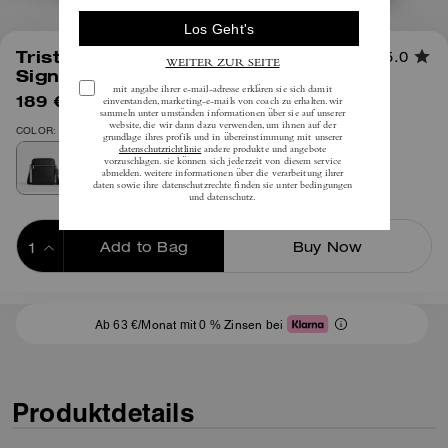
1
/
5
Tristan Crossbody Bag 22 Aus
5.0
Signature-Canvas
189 €
(35%)
inkl. MwSt.
295 €
COLOR: Silber/Schwarz Signature
Add to Bag
Buy Now
ADDING TO BAG
Ab 63 €/Monat mit 0 % Zinsen bei
Produktdetails