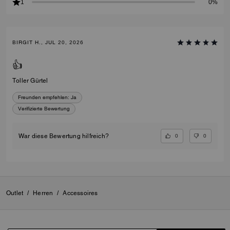
1
0%
BIRGIT H., JUL 20, 2026
👍
Toller Gürtel
Freunden empfehlen:
Ja
Verifizierte Bewertung
0
0
War diese Bewertung hilfreich?
Outlet
/
Herren
/
Accessoires