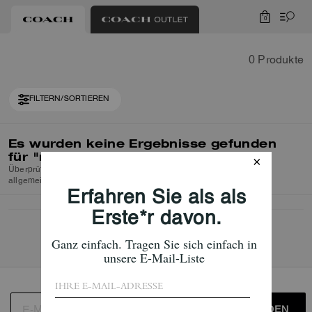
0
0 Produkte
FILTERN/SORTIEREN
Es wurden keine Ergebnisse gefunden
für
"null"
Überprüfen Sie die Rechtschreibung oder verwenden Sie einen
allgemeineren Suchbegriff und versuchen Sie es erneut.
ANMELDEN