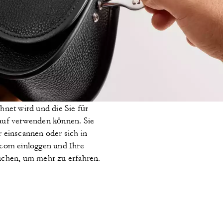
me
achtopia-Produkt für immer
 sich dazu entschließen, sich
ie es in einer Coach-Filiale
all erhalten Sie eine
vom Coach-Team auf
n Verkaufspreises und des
net wird und die Sie für
auf verwenden können. Sie
 einscannen oder sich in
com einloggen und Ihre
uchen, um mehr zu erfahren.