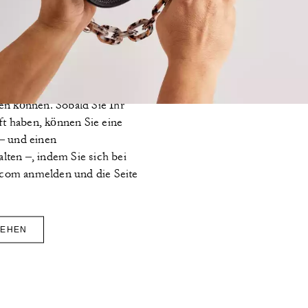
r eine lange Lebensdauer
h, dass Dinge passieren und
 werden müssen. In unserer
Werkstatt, die von unseren
eitet wird, bieten wir ein
raturdienstleistungen an,
ren können. Sobald Sie Ihr
t haben, können Sie eine
 – und einen
lten –, indem Sie sich bei
.com anmelden und die Seite
GEHEN