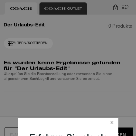
0
Der Urlaubs-Edit
0 Produkte
FILTERN/SORTIEREN
Es wurden keine Ergebnisse gefunden
für
"Der Urlaubs-Edit"
Überprüfen Sie die Rechtschreibung oder verwenden Sie einen
allgemeineren Suchbegriff und versuchen Sie es erneut.
ANMELDEN