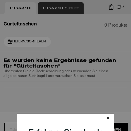
0
Gürteltaschen
0 Produkte
FILTERN/SORTIEREN
Es wurden keine Ergebnisse gefunden
für
"Gürteltaschen"
Überprüfen Sie die Rechtschreibung oder verwenden Sie einen
allgemeineren Suchbegriff und versuchen Sie es erneut.
ANMELDEN