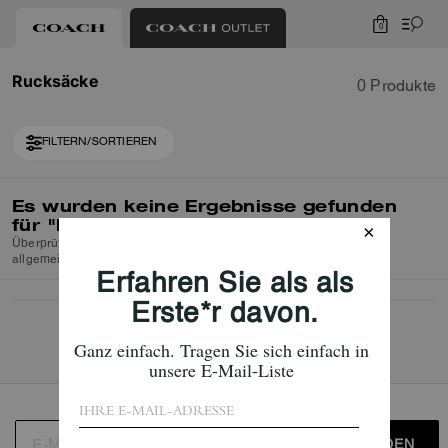
0
Rucksäcke
0 Produkte
FILTERN/SORTIEREN
Es wurden keine Ergebnisse gefunden
für
"Rucksäcke"
Überprüfen Sie die Rechtschreibung oder verwenden Sie einen
allgemeineren Suchbegriff und versuchen Sie es erneut.
ANMELDEN