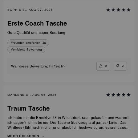
SOPHIE B., AUG 07, 2025
Erste Coach Tasche
Gute Qualität und super Beratung
Freunden empfehlen:
Ja
Verifizierte Bewertung
0
2
War diese Bewertung hilfreich?
MARLENE G., AUG 05, 2025
Traum Tasche
Ich habe mir die Brooklyn 28 in Wildleder braun gekauft – und was soll
ich sagen? Ich liebe sie! Die Tasche überzeugt auf ganzer Linie: Das
Wildleder fühlt sich nicht nur unglaublich hochwertig an, es sieht auch
edel und zeitlos aus. Die Verarbeitung ist makellos – man merkt sofort,
MEHR ERFAHREN
dass hier viel Wert auf Qualität gelegt wurde. Jedes Detail wirkt