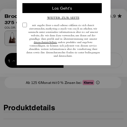
1
/
12
Brooklyn Schultertasche 28
4.9
375 €
inkl. MwSt.
COLOR: Messing/Ahorn
Add to Bag
Buy Now
ADDING TO BAG
Ab 125 €/Monat mit 0 % Zinsen bei
Produktdetails