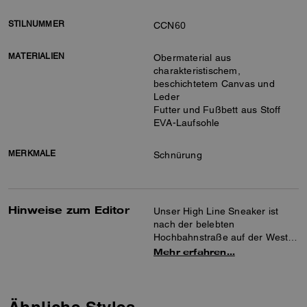
STILNUMMER
CCN60
MATERIALIEN
Obermaterial aus
charakteristischem,
beschichtetem Canvas und
Leder
Futter und Fußbett aus Stoff
EVA-Laufsohle
MERKMALE
Schnürung
Hinweise zum Editor
Unser High Line Sneaker ist
nach der belebten
Hochbahnstraße auf der West
Side von New York benannt und
Mehr erfahren…
kombiniert elegante Looks mit
maximalem Komfort. Die High-
Top-Silhouette ist aus unserem
Signature-Canvas mit Details