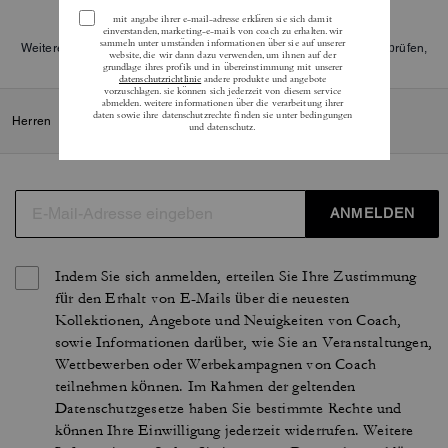
Weitere Informationen darüber, wie wir unsere Bewertungen überprüfen,
finden Sie
hier
.
Herren
/
Schuhe
/
Sneaker
ANMELDEN
Indem Sie sich anmelden, erteilen Sie Ihre Zustimmung
für den Erhalt von E-Mails über die neuesten
Kollektionen, Angebote und Neuigkeiten von Coach,
sowie Informationen darüber, wie Sie an Veranstaltungen,
Wettbewerben oder Werbekampagnen von Coach
teilnehmen können. Im Rahmen der geltenden
Datenschutzgesetze haben Sie bestimmte Rechte und
können Ihre Einwilligung jederzeit widerrufen. Weitere