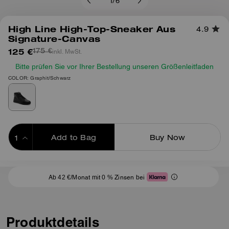
1
/
6
High Line High-Top-Sneaker Aus
4.9
Signature-Canvas
125 €
inkl. MwSt.
175 €
Bitte prüfen Sie vor Ihrer Bestellung unseren Größenleitfaden
COLOR: Graphit/Schwarz
Add to Bag
Buy Now
ADDING TO BAG
Ab 42 €/Monat mit 0 % Zinsen bei
Produktdetails