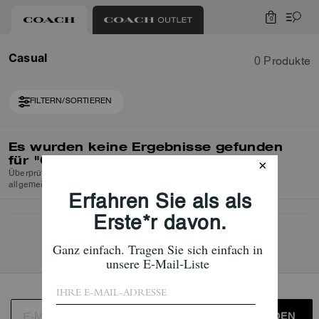
0
Casual
0 Produkte
FILTERN/SORTIEREN
Es wurden keine Ergebnisse gefunden
für
"Casual"
Überprüfen Sie die Rechtschreibung oder verwenden Sie einen
allgemeineren Suchbegriff und versuchen Sie es erneut.
ANMELDEN