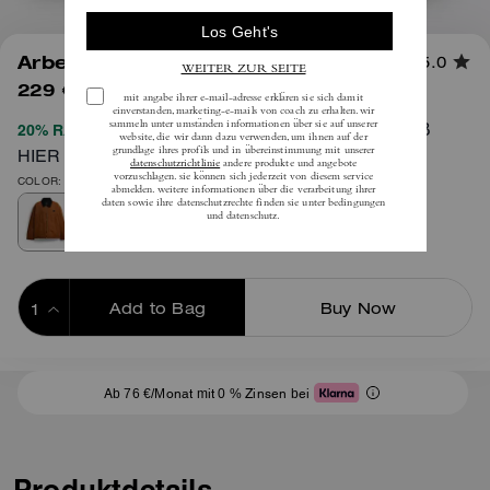
1
/
4
Arbeitsjacke Mit Steppfutter
5.0
229 €
(34%)
inkl. MwSt.
550 €
VOLLSTÄNDIGE AGB
20% RABATT BEIM CHECKOUT
HIER
COLOR: Braun
Add to Bag
Buy Now
ADDING TO BAG
Ab 76 €/Monat mit 0 % Zinsen bei
Produktdetails