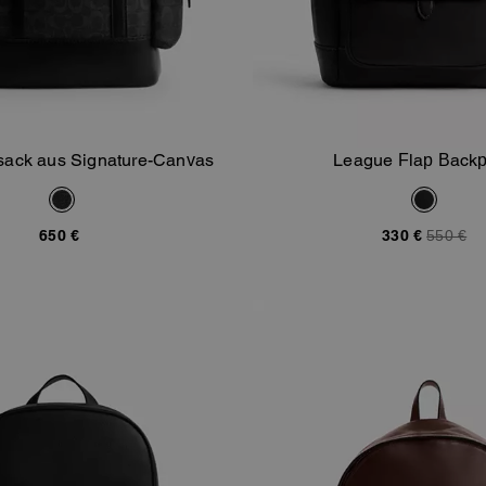
sack aus Signature-Canvas
League Flap Back
In Den Warenkorb
In Den Warenk
650 €
330 €
550 €