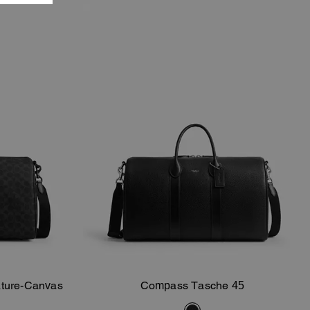
ture-Canvas
Compass Tasche 45
orb
In Den Warenkorb