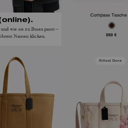
Compass Tasche
online).
In Den Warenk
 und wie sie zu Ihnen passt –
550 €
rem Namen klicken.
Almost Gone