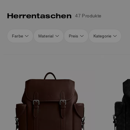
Herrentaschen
47 Produkte
Farbe
Material
Preis
Kategorie
Loaded 16 more products, showing 32 items.