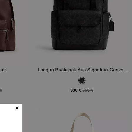
ack
League Rucksack Aus Signature-Canvas
orb
In Den Warenkorb
Mit Umschlag
 €
330 €
550 €