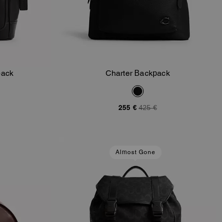
pack
Charter Backpack
orb
In Den Warenkorb
255 €
425 €
Almost Gone