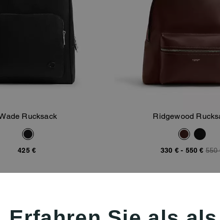
Wade Rucksack
Ridgewood Rucks
In Den Warenkorb
In Den Warenk
425 €
330 €
-
550 €
550