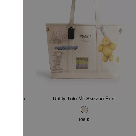
ature-Nylon
Utility-Tote Mit Skizzen-Print
orb
In Den Warenkorb
195 €