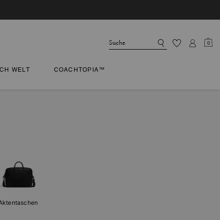
0
CH WELT
COACHTOPIA™
Aktentaschen