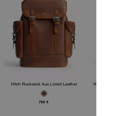
Hitch Rucksack Aus Loved Leather
Wade Rucks
In Den Warenkorb
750 €