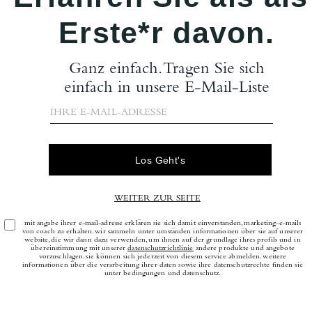
ack Aus Signature-Canvas
Logan Rucksack Aus Sign
In Den Warenkorb
In Den Warenk
425 €
325 €