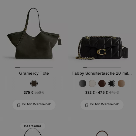
Gramercy Tote
Tabby Schultertasche 20 mit bauschiger Steppung
275 €
332 €
-
475 €
550 €
475 €
In Den Warenkorb
In Den Warenkorb
Bestseller