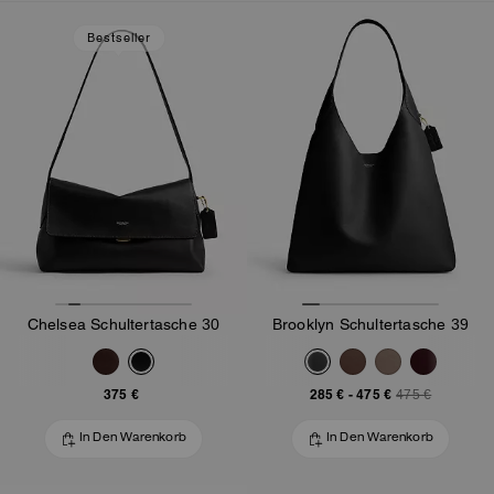
Loaded 10 more products, showing 30 items.
Bestseller
Chelsea Schultertasche 30
Brooklyn Schultertasche 39
375 €
285 €
-
475 €
475 €
In Den Warenkorb
In Den Warenkorb