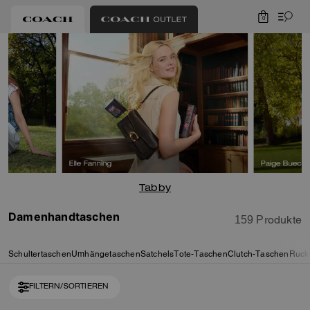
0
Tabby
Damenhandtaschen
159 Produkte
Schultertaschen
Umhängetaschen
Satchels
Tote-Taschen
Clutch-Taschen
Ruck
FILTERN/SORTIEREN