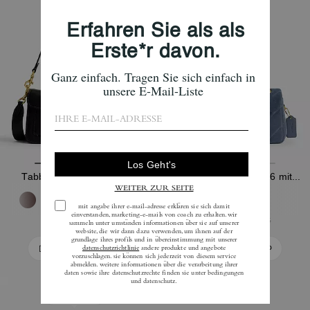
Tabby Schultertasche 26
Tabby Schultertasche 26 mit Steppung
495 €
357 €
-
416 €
595 €
In Den Warenkorb
In Den Warenkorb
Bestseller