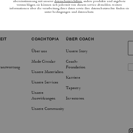
EIT
COACHTOPIA
ÜBER COACH
Über uns
Unsere Story
Made Circular
Coach-
rantwortung
Foundation
Unsere Materialien
Karriere
Unsere Services
Tapestry
Unsere
Auswirkungen
Investoren
Unsere Community