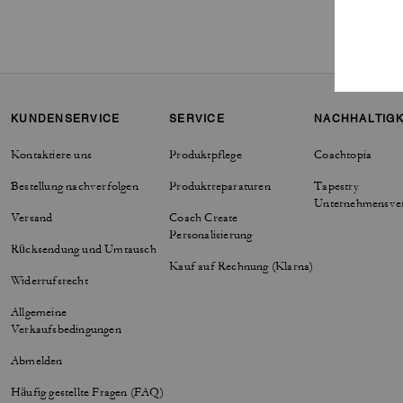
KUNDENSERVICE
SERVICE
NACHHALTIGK
Kontaktiere uns
Produktpflege
Coachtopia
Bestellung nachverfolgen
Produktreparaturen
Tapestry
Unternehmensve
Versand
Coach Create
Personalisierung
Rücksendung und Umtausch
Kauf auf Rechnung (Klarna)
Widerrufsrecht
Allgemeine
Verkaufsbedingungen
Abmelden
Häufig gestellte Fragen (FAQ)