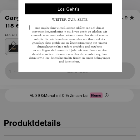
1
/
9
Cargo Tote
4.9
118 €
(60%)
inkl. MwSt.
295 €
COLOR: Silber/Schwarz
Sold Out
Ab 39 €/Monat mit 0 % Zinsen bei
Produktdetails