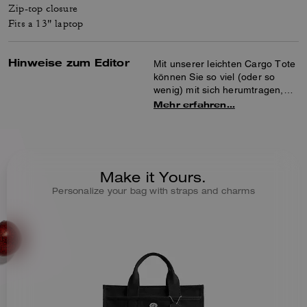
Zip-top closure
Fits a 13" laptop
Hinweise zum Editor
Mit unserer leichten Cargo Tote
können Sie so viel (oder so
wenig) mit sich herumtragen,
wie Sie möchten. Diese
Mehr erfahren…
geräumige Carryall ist mit
unserem kursiven Coach-
Schriftzug bestickt und verfügt
über einen charakteristischen
Drehverschluss, einen offenen
Make it Yours.
Innenraum mit Platz für einen
Personalize your bag with straps and charms
13-Zoll-Laptop sowie zwei
Außentaschen. Der
Trageriemen aus Webband ist
abnehmbar, sodass sich die
Tasche sowohl über der
Schulter als auch als
Umhängetasche tragen lässt.
Dieses vielseitige Modell ist aus
Baumwolle gefertigt, die von