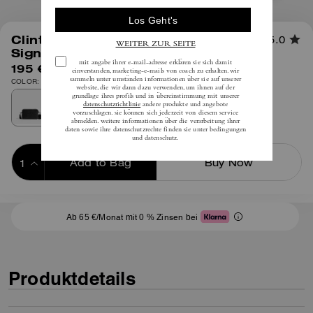
1
/
6
Clinton Umhängetasche Aus
5.0
Signature-Canvas
195 €
inkl. MwSt.
COLOR: Schwarz Signature
Add to Bag
Buy Now
ADDING TO BAG
Ab 65 €/Monat mit 0 % Zinsen bei
Produktdetails