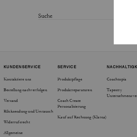
KUNDENSERVICE
SERVICE
NACHHALTIGK
Kontaktiere uns
Produktpflege
Coachtopia
Bestellung nachverfolgen
Produktreparaturen
Tapestry
Unternehmensve
Versand
Coach Create
Personalisierung
Rücksendung und Umtausch
Kauf auf Rechnung (Klarna)
Widerrufsrecht
Allgemeine