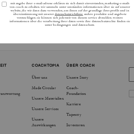
EIT
COACHTOPIA
ÜBER COACH
Über uns
Unsere Story
Made Circular
Coach-
rantwortung
Foundation
Unsere Materialien
Karriere
Unsere Services
Tapestry
Unsere
Auswirkungen
Investoren