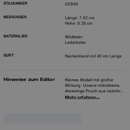
STILNUMMER
CFB90
MESSUNGEN
Länge: 7.62 cm
Höhe: 8.26 cm
MATERIALIEN
Wildleder
Lederfutter
GURT
Nackenband mit 40 cm Länge
Hinweise zum Editor
Kleines Modell mit großer
Wirkung: Unsere mikrokleine,
dreieckige Pouch aus natürlich
genarbtem Leder verfügt über
Mehr erfahren…
einen Clipverschluss und bietet
Platz für die kleinsten
Essentials. Tragen Sie ihn als
Anhänger um den Hals oder
stecken Sie ihn in eine größere
Tasche, um Dinge schneller zu