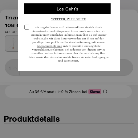
1
/
2
Triangle Kisslock Täschchen
108 €
inkl. MwSt.
135 €
COLOR: B4/Nuage
Sold Out
Ab 36 €/Monat mit 0 % Zinsen bei
Produktdetails