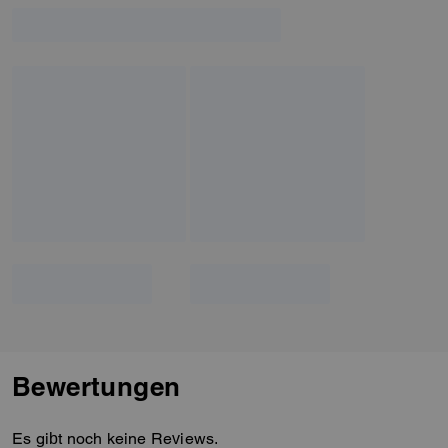
Lebenszyklen hinweg
wiederverwendet und neu
hergestellt werden kann, und
zwar mit bestimmten Verfahren
für die Wiederherstellung und
das Recycling. (Mehr über
Made Circular erfahren Sie auf
unseren „Über“-Seiten.)
Diese Patchwork-Version
besteht aus Upcrafted-Leder im
Schachbrettmuster, einem
genialen Upcrafted-Material,
das durch das Zusammennähen
von Lederresten aus der
Produktion von Coach
Lederwaren hergestellt wird.
Bewertungen
Es gibt noch keine Reviews.