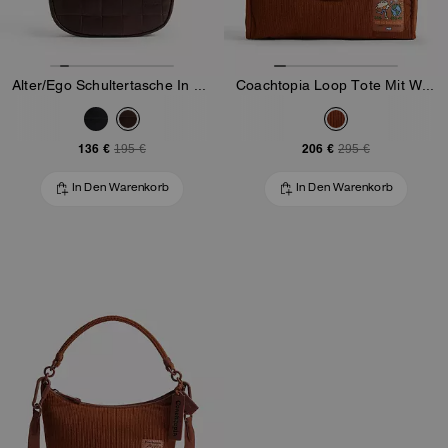
Alter/Ego Schultertasche In Halbmondform Aus Upcrafted Leather Im Schachbrettmuster
Coachtopia Loop Tote Mit Wellenförmiger Steppung Aus Cordstoff
136 €
206 €
195 €
295 €
In Den Warenkorb
In Den Warenkorb