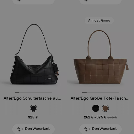
Almost Gone
Alter/Ego Schultertasche aus Upcrafted Leather im Schachbrettmuster
Alter/Ego Große Tote-Tasche Aus Upcrafted-Leder
325 €
262 €
-
375 €
375 €
In Den Warenkorb
In Den Warenkorb