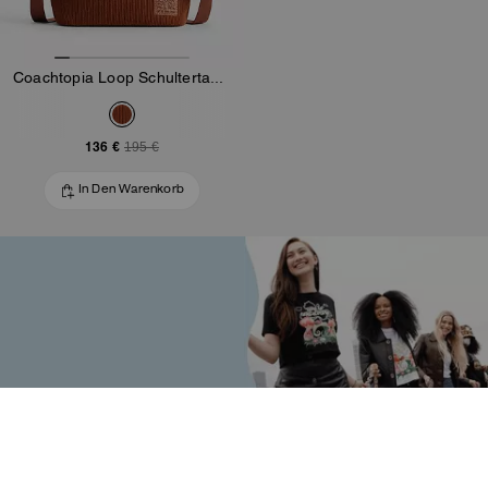
Coachtopia Loop Schultertasche Aus Cord
136 €
195 €
In Den Warenkorb
Unsere Community
Wir bauen Coachtopia als
eine Community von
Designern, Machern und