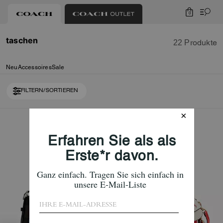
0
taschen
22 Produkte
Neu
Accessoires
Sale
FILTERN/SORTIEREN
Loaded 10 more products, showing 20 items.
Almost Gone