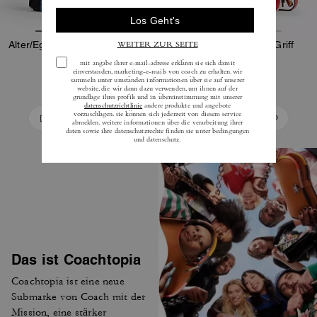
Alter/Ego Kleine Slouchy Schultertasche
Bowling Tasche Mit Griff
195 €
295 €
In Den Warenkorb
In Den Warenkorb
Das ist Coachtopia
Coachtopia ist eine neue
Submarke von Coach mit der
Mission, eine stärker