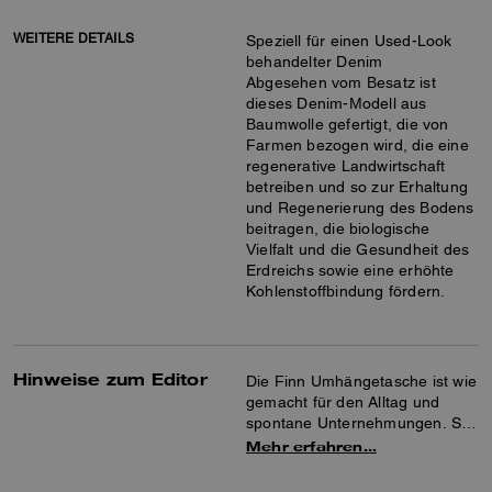
WEITERE DETAILS
Speziell für einen Used-Look
behandelter Denim
Abgesehen vom Besatz ist
dieses Denim-Modell aus
Baumwolle gefertigt, die von
Farmen bezogen wird, die eine
regenerative Landwirtschaft
betreiben und so zur Erhaltung
und Regenerierung des Bodens
beitragen, die biologische
Vielfalt und die Gesundheit des
Erdreichs sowie eine erhöhte
Kohlenstoffbindung fördern.
Hinweise zum Editor
Die Finn Umhängetasche ist wie
gemacht für den Alltag und
spontane Unternehmungen. Sie
ist aus Signature-Denim, Denim
Mehr erfahren…
und glattem Leder gefertigt und
verfügt über eine Innentasche