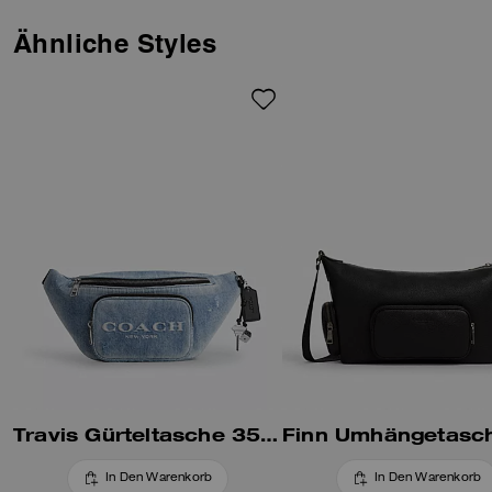
mit Reißverschluss und
praktische Außentaschen für
Ähnliche Styles
eine praktische Organisation
Ihrer Dinge. Der verstellbare
Riemen ermöglicht vielseitige
Trageoptionen, während die
abnehmbaren Anhänger für
einen verspielten Touch sorgen.
Travis Gürteltasche 35 Aus Loved Denim Mit Charms
In Den Warenkorb
In Den Warenkorb