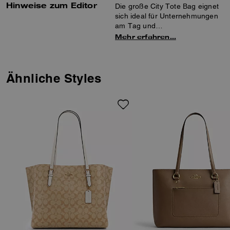
Hinweise zum Editor
Die große City Tote Bag eignet
sich ideal für Unternehmungen
am Tag und
Wochenendausflüge. Das
Mehr erfahren…
Design aus Stroh und glattem
Leder verfügt über eine
Innentasche mit Reißverschluss
für eine praktische
Ähnliche Styles
Aufbewahrung und einen
Reißverschluss, um
Gegenstände sicher
aufzubewahren. Abnehmbare
Anhänger sorgen für einen
verspielten Touch.