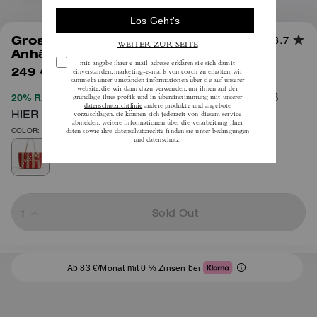
1
/
8
Grosse City Tote Bag Mit
3.7
Anhängern
249 €
(44%)
inkl. MwSt.
450 €
VOLLSTÄNDIGE AGB
20% RABATT BEIM CHECKOUT
HIER
COLOR: Gold/Rot/Lohbraun
Sold Out
Ab 83 €/Monat mit 0 % Zinsen bei