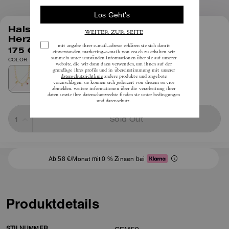
1
/
3
Halskette Mit Kirsch- Und
Herzanhänger
175 €
inkl. MwSt.
COLOR: Gold/Multi
Sold Out
Ab 58 €/Monat mit 0 % Zinsen bei
Produktdetails
STILNUMMER