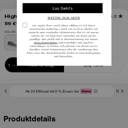
1
/
5
High Line Sneaker
5.0
59 €
(56%)
inkl. MwSt.
135 €
COLOR: Anthrazit
Add to Bag
Buy Now
ADDING TO BAG
Ab 20 €/Monat mit 0 % Zinsen bei
Produktdetails