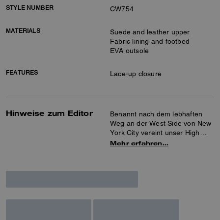
STYLE NUMBER
CW754
MATERIALS
Suede and leather upper
Fabric lining and footbed
EVA outsole
FEATURES
Lace-up closure
Hinweise zum Editor
Benannt nach dem lebhaften
Weg an der West Side von New
York City vereint unser High
Line Sneaker anspruchsvolles
Mehr erfahren…
Design mit höchstem
Tragekomfort. Aus
samtweichem Veloursleder mit
feinen Lederdetails gefertigt,
überzeugt die flache Silhouette
mit einer gepolsterten
Innensohle und einer leichten
EVA-Laufsohle.