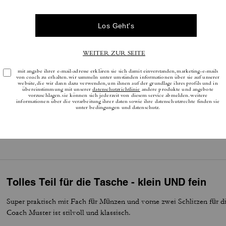
Bewertungen
4.7
Sterne
10
Bewertungen
tere Informationen darüber, wie wir unsere Bewertungen überprüfen, finden Sie
h
Tolles Teil für die Tasche - klein UND fein
Super praktisch mit Fach für Münzen und vorne zwei Schlitzen für d
Coach Muster ist stilvoll und klassisch.