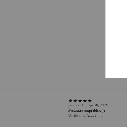
Wei
Jennifer H., Apr 30, 2026
Freunden empfehlen:
Ja
Verifizierte Bewertung