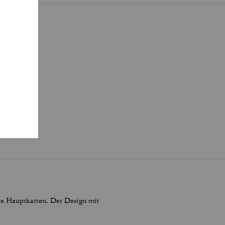
ier
.
ie Hauptkarten. Der Design mit