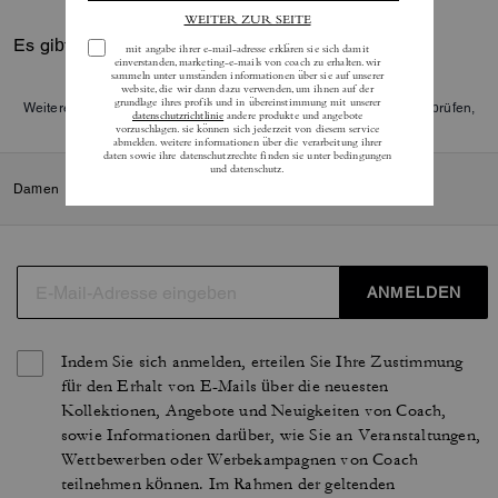
Es gibt noch keine Reviews.
Weitere Informationen darüber, wie wir unsere Bewertungen überprüfen,
finden Sie
hier
.
Damen
/
Taschen
/
Clutch-Taschen
ANMELDEN
Indem Sie sich anmelden, erteilen Sie Ihre Zustimmung
für den Erhalt von E-Mails über die neuesten
Kollektionen, Angebote und Neuigkeiten von Coach,
sowie Informationen darüber, wie Sie an Veranstaltungen,
Wettbewerben oder Werbekampagnen von Coach
teilnehmen können. Im Rahmen der geltenden