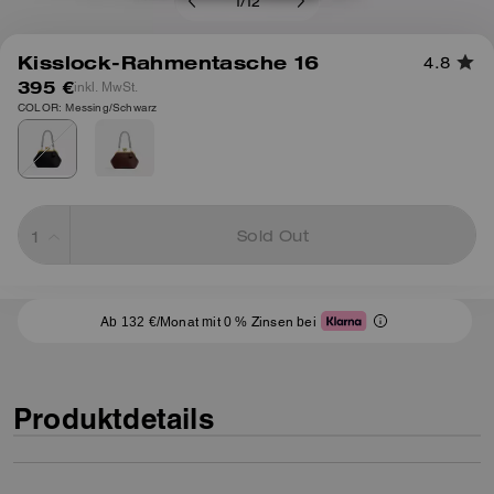
1
/
12
Kisslock-Rahmentasche 16
4.8
395 €
inkl. MwSt.
COLOR: Messing/Schwarz
Sold Out
Ab 132 €/Monat mit 0 % Zinsen bei
Produktdetails