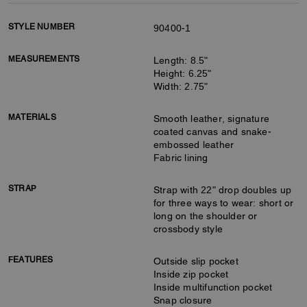
STYLE NUMBER
90400-1
MEASUREMENTS
Length: 8.5"
Height: 6.25"
Width: 2.75"
MATERIALS
Smooth leather, signature
coated canvas and snake-
embossed leather
Fabric lining
STRAP
Strap with 22" drop doubles up
for three ways to wear: short or
long on the shoulder or
crossbody style
FEATURES
Outside slip pocket
Inside zip pocket
Inside multifunction pocket
Snap closure