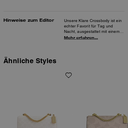
Hinweise zum Editor
Unsere Klare Crossbody ist ein
echter Favorit für Tag und
Nacht, ausgestattet mit einem
Kettenriemen, der auf drei Arten
Mehr erfahren…
getragen werden kann: als
Crossbody, lang oder doppelt
über der Schulter. Zahlreiche
multifunktionale Taschen
Ähnliche Styles
sorgen dafür, dass Ihr Telefon,
ein kleines Portemonnaie und
weitere Essentials wie Schlüssel
und Lippenbalsam stets
ordentlich verstaut sind.