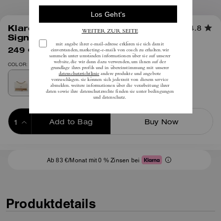
1
/
4
Klare Crossbodybag Aus
4.8
Signature-Canvas Mit Nieten
249 €
(58%)
inkl. MwSt.
595 €
COLOR: Gold/Helles Khaki Multi
Add to Bag
Buy Now
ADDING TO BAG
Ab 83 €/Monat mit 0 % Zinsen bei
Produktdetails