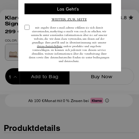
1
/
10
Klare Umhängetasche aus
4.8
Signature-Canvas in Blockfarben
299 €
(20%)
inkl. MwSt.
375 €
COLOR: Gold/Sand/Lohbraun
Add to Bag
Buy Now
ADDING TO BAG
Ab 100 €/Monat mit 0 % Zinsen bei
Produktdetails