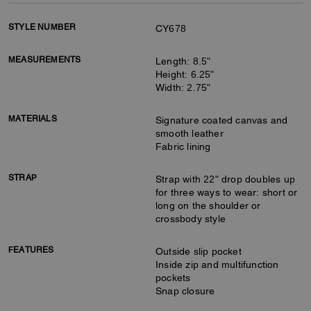
STYLE NUMBER
CY678
MEASUREMENTS
Length: 8.5"
Height: 6.25"
Width: 2.75"
MATERIALS
Signature coated canvas and
smooth leather
Fabric lining
STRAP
Strap with 22" drop doubles up
for three ways to wear: short or
long on the shoulder or
crossbody style
FEATURES
Outside slip pocket
Inside zip and multifunction
pockets
Snap closure