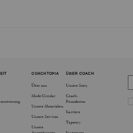
EIT
COACHTOPIA
ÜBER COACH
Über uns
Unsere Story
Made Circular
Coach-
rantwortung
Foundation
Unsere Materialien
Karriere
Unsere Services
Tapestry
Unsere
Auswirkungen
Investoren