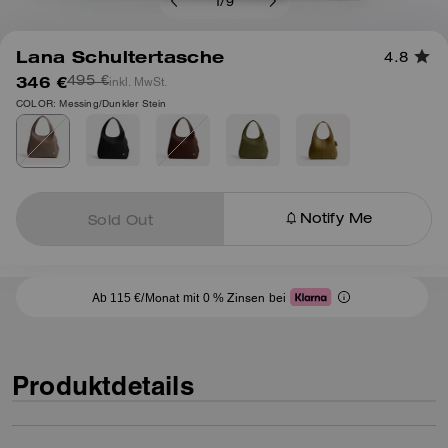
1
/
9
Lana Schultertasche
4.8
346 €
inkl. MwSt.
495 €
COLOR: Messing/Dunkler Stein
Notify Me
Sold Out
Ab 115 €/Monat mit 0 % Zinsen bei
Produktdetails