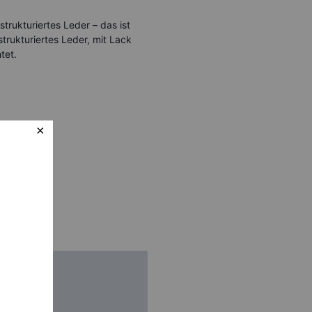
 strukturiertes Leder – das ist
strukturiertes Leder, mit Lack
tet.