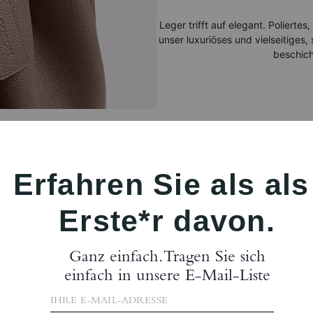
Leger trifft auf elegant. Poliertes,
unser luxuriöses und vielseitiges, 
beschich