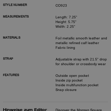
STYLE NUMBER
CO923
MEASUREMENTS
Length: 7.25"
Height: 5.75"
Width: 2.25"
MATERIALS
Foil metallic smooth leather and
metallic refined calf leather
Fabric lining
STRAP
Adjustable strap with 21.5" drop
for shoulder or crossbody wear
FEATURES
Outside open pocket
Inside zip pocket
Inside multifunction pocket
Snap closure
Hinweise zum Editor
Discover the Morgan Square