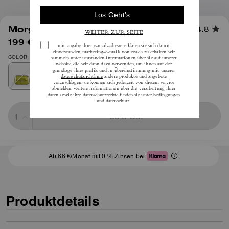
1
/
7
Morgan Square Crossbody
4.8
199 €
(59%)
inkl. MwSt.
495 €
COLOR: Silber/Metallic Zitrin
Sold Out
Ab 66 €/Monat mit 0 % Zinsen bei
Produktdetails