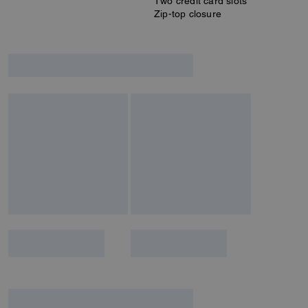
Two credit card slots
Zip-top closure