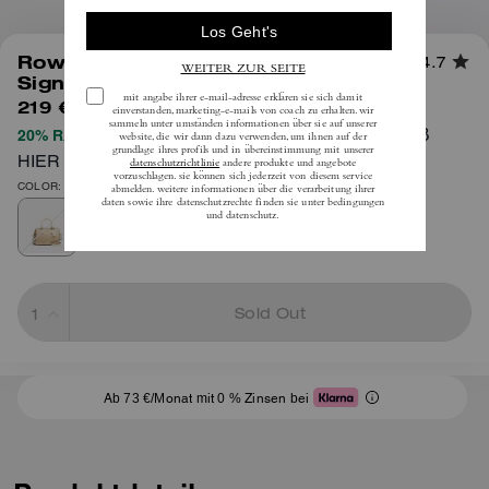
1
/
6
Rowan Mini-Satchel Aus
4.7
Signature-Canvas In Blockfarben
219 €
inkl. MwSt.
VOLLSTÄNDIGE AGB
20% RABATT BEIM CHECKOUT
HIER
COLOR: Gold/Helles Khaki Multi
Sold Out
Ab 73 €/Monat mit 0 % Zinsen bei