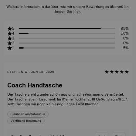
Weitere Informationen darüber, wie wir unsere Bewertungen überprüfen,
finden Sie
hier
.
5
85%
4
10%
3
0%
2
0%
1
5%
STEFFEN W., JUN 18, 2026
Coach Handtasche
Die Tasche sieht wunderschön aus und ist hervorragend verarbeitet.
Die Tasche ist ein Geschenk für meine Tochter zum Geburtstag am 1.7.
somit können wir noch kein endgültiges Fazit machen.
Freunden empfehlen:
Ja
Verifizierte Bewertung