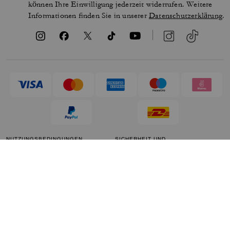
können Ihre Einwilligung jederzeit widerrufen. Weitere
Informationen finden Sie in unserer
Datenschutzerklärung
.
NUTZUNGSBEDINGUNGEN
SICHERHEIT UND
DATENSCHUTZ
MARKENSCHUTZ
COOKIES VERWALTEN
BARRIEREFREIHEIT
KUNDENSERVICE
IMPRESSUM
PARAGRAPH 172
STELLUNGNAHME
KALIFORNIEN-
SITEMAP
TRANSPARENZGESETZ &