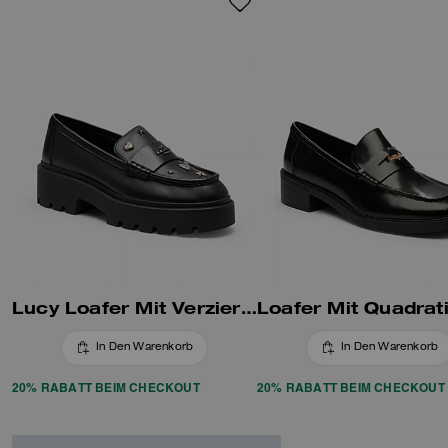
every season with these leather
penny loafers. Sport these
leather loafers as dress shoes
for more elegant occasions.
Stylewise, it's between a
moccasin and a heeled loafer,
great for your smart-casual
ensembles. Avoid the hassle of
lace-ups with this slip-on
platform loafer featuring a soft
leather lining and grippy rubber
outsole for all-weather wear.
Discover the Ruthie women’s
loafer from Coach Outlet with
our classic metal logo. Upgrade
Lucy Loafer Mit Verzierung
your loafer flats with this chunky
loafer to turn heads without
compromising comfort.
In Den Warenkorb
In Den Warenkorb
20% RABATT BEIM CHECKOUT
20% RABATT BEIM CHECKOUT