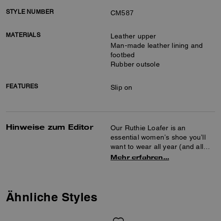
STYLE NUMBER
CM587
MATERIALS
Leather upper
Man-made leather lining and
footbed
Rubber outsole
FEATURES
Slip on
Hinweise zum Editor
Our Ruthie Loafer is an
essential women’s shoe you’ll
want to wear all year (and all
day) long. The trending platform
Mehr erfahren…
loafer has become a bestseller
for elevating your everyday
wardrobe.
Ähnliche Styles
Bored with booties and ballet
flats? Make a smart statement