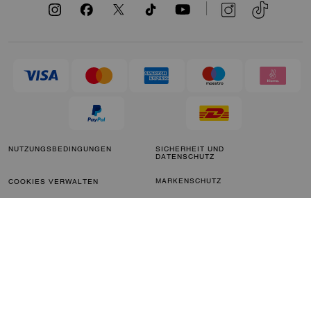
NUTZUNGSBEDINGUNGEN
SICHERHEIT UND
DATENSCHUTZ
MARKENSCHUTZ
COOKIES VERWALTEN
BARRIEREFREIHEIT
KUNDENSERVICE
IMPRESSUM
PARAGRAPH 172
STELLUNGNAHME
KALIFORNIEN-
SITEMAP
TRANSPARENZGESETZ &
GESETZ ZUR BEKÄMPFUNG
MODERNER SKLAVEREI IN
GROSSBRITANNIEN