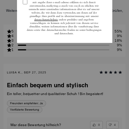
Weitere Informationen darüber, wie wir unsere Bewertungen überprüfen,
finden Sie
hier
.
5
55%
4
9%
3
18%
2
9%
1
9%
LUISA K., SEP 27, 2025
Einfach bequem und stylisch
Ein toller, bequemer und qualitativer Schuh ! Bin begeistert!
Freunden empfehlen:
Ja
Verifizierte Bewertung
0
4
War diese Bewertung hilfreich?