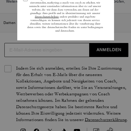
Weitere Informationen darüber, wie wir unsere Bewertungen überprüfen,
finden Sie
hier
.
Damen
/
Accessoires und Schmuck
/
Schmuck
/
Armbänder
ANMELDEN
Indem Sie sich anmelden, erteilen Sie Ihre Zustimmung
für den Erhalt von E-Mails über die neuesten
Kollektionen, Angebote und Neuigkeiten von Coach,
sowie Informationen darüber, wie Sie an Veranstaltungen,
Wettbewerben oder Werbekampagnen von Coach
teilnehmen können. Im Rahmen der geltenden
Datenschutzgesetze haben Sie bestimmte Rechte und
können Ihre Einwilligung jederzeit widerrufen. Weitere
Informationen finden Sie in unserer
Datenschutzerklärung
.