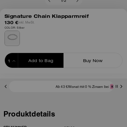
1
/
2
Signature Chain Klapparmreif
130 €
inkl. MwSt.
COLOR: Silber
Add to Bag
Buy Now
ADDING TO BAG
Ab 43 €/Monat mit 0 % Zinsen bei
Produktdetails