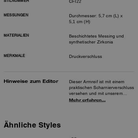
STILNUMMER
CFI22
MESSUNGEN
Durchmesser: 5,7 cm (L) x
5,1 cm (H)
MATERIALIEN
Beschichtetes Messing und
synthetischer Zirkonia
MERKMALE
Druckverschluss
Hinweise zum Editor
Dieser Armreif ist mit einem
praktischen Scharnierverschluss
versehen und mit unserem
Signature-Glied verziert, das
Mehr erfahren…
ihm einen klassischen Coach-
Stil verleiht.
Ähnliche Styles