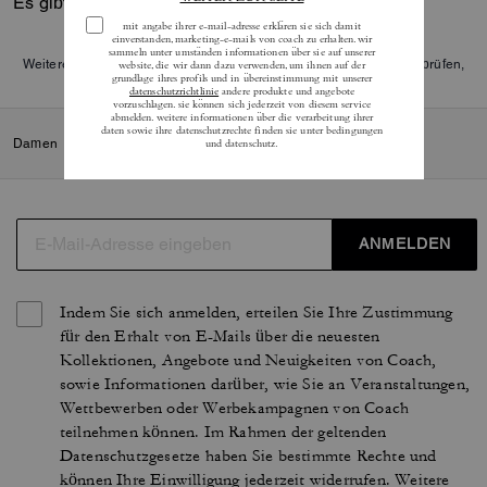
Es gibt noch keine Reviews.
Weitere Informationen darüber, wie wir unsere Bewertungen überprüfen,
finden Sie
hier
.
Damen
/
Accessoires und Schmuck
/
Schmuck
/
Armbänder
ANMELDEN
Indem Sie sich anmelden, erteilen Sie Ihre Zustimmung
für den Erhalt von E-Mails über die neuesten
Kollektionen, Angebote und Neuigkeiten von Coach,
sowie Informationen darüber, wie Sie an Veranstaltungen,
Wettbewerben oder Werbekampagnen von Coach
teilnehmen können. Im Rahmen der geltenden
Datenschutzgesetze haben Sie bestimmte Rechte und
können Ihre Einwilligung jederzeit widerrufen. Weitere