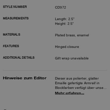
STYLE NUMBER
CD972
MEASUREMENTS
Length: 2.5"
Height: 2.5"
MATERIALS
Plated brass, enamel
FEATURES
Hinged closure
ADDITIONAL DETAILS
Gift wrap unavailable
Hinweise zum Editor
Dieser aus polierter, glatter
Emaille gefertigte Armreif in
Blockfarben verfügt über unsere
Signature für einen
Mehr erfahren…
traditionellen Touch. Tragen Sie
das schmale Design allein oder
in Kombination mit anderen