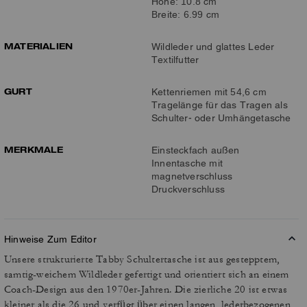
Höhe: 10.8 cm
Breite: 6.99 cm
MATERIALIEN
Wildleder und glattes Leder
Textilfutter
GURT
Kettenriemen mit 54,6 cm
Tragelänge für das Tragen als
Schulter- oder Umhängetasche
MERKMALE
Einsteckfach außen
Innentasche mit
magnetverschluss
Druckverschluss
Hinweise Zum Editor
Unsere strukturierte Tabby Schultertasche ist aus gestepptem,
samtig-weichem Wildleder gefertigt und orientiert sich an einem
Coach-Design aus den 1970er-Jahren. Die zierliche 20 ist etwas
kleiner als die 26 und verfügt über einen langen, lederbezogenen