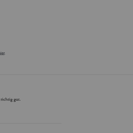
ier
.
ichtig gut.